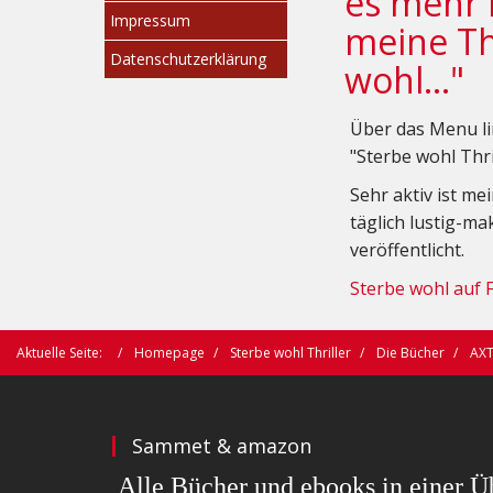
es mehr 
Impressum
meine Thr
Datenschutzerklärung
wohl..."
Über das Menu li
"Sterbe wohl Thri
Sehr aktiv ist m
täglich lustig-m
veröffentlicht.
Sterbe wohl auf 
Aktuelle Seite:
Homepage
Sterbe wohl Thriller
Die Bücher
AX
Sammet & amazon
Alle Bücher und ebooks in einer Üb