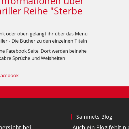
Informationen über
iller Reihe "Sterbe
nk oder oben gelangt ihr über das Menu
ller - Die Bücher zu den einzelnen Titeln
eine Facebook Seite. Dort werden beinahe
akabre Sprüche und Weisheiten
Facebook
T
Sammets Blog
ersicht bei
Auch ein Blog fehlt 