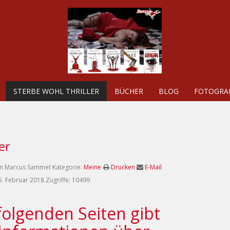
STERBE WOHL THRILLER
BÜCHER
BLOG
FOTOGRAF
er
on
Marcus Sammet
Kategorie:
Meine
Drucken
E-Mail
25. Februar 2018
Zugriffe: 10499
folgenden Seiten gibt