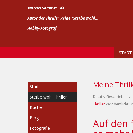
Marcus Sammet . de
Autor der Thriller Reihe "Sterbe wohl..."
Hobby-Fotograf
START
Meine Thrill
Start
Sterbe wohl Thriller
Details:
Geschrieben v
Thriller
Veröffentlicht: 
Bücher
Blog
Auf den 
Fotografie